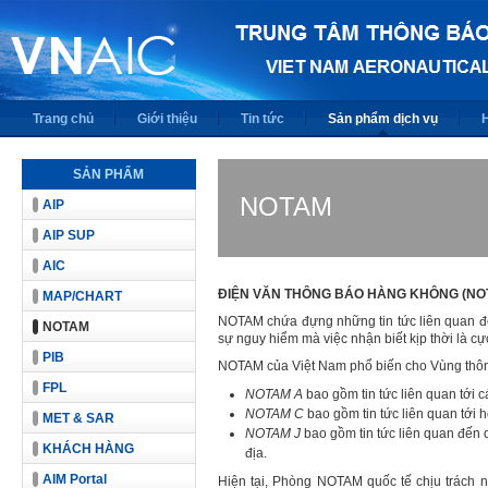
Trang chủ
Giới thiệu
Tin tức
Sản phẩm dịch vụ
SẢN PHẨM
NOTAM
AIP
AIP SUP
AIC
ĐIỆN VĂN THÔNG BÁO HÀNG KHÔNG (NO
MAP/CHART
NOTAM chứa đựng những tin tức liên quan đến 
NOTAM
sự nguy hiểm mà việc nhận biết kịp thời là cự
PIB
NOTAM của Việt Nam phổ biến cho Vùng thông 
FPL
NOTAM A
bao gồm tin tức liên quan tới 
NOTAM C
bao gồm tin tức liên quan tới h
MET & SAR
NOTAM J
bao gồm tin tức liên quan đến 
KHÁCH HÀNG
địa.
AIM Portal
Hiện tại, Phòng NOTAM quốc tế chịu trách n